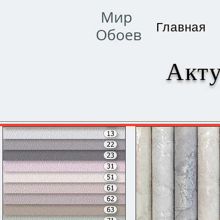
Мир
Главная
Обоев
Акту