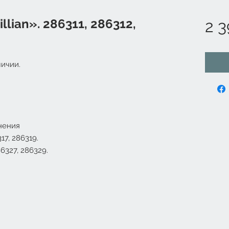
illian». 286311, 286312,
2 3
ичии.
нения
317
,
286319
.
86327
,
286329
.