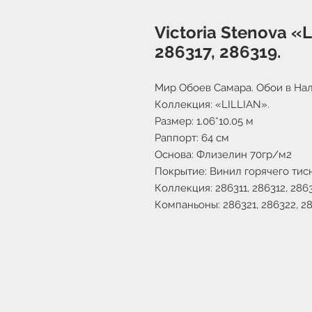
Victoria Stenova «L
286317, 286319.
Мир Обоев Самара. Обои в Нал
Коллекция: «LILLIAN».
Размер: 1.06*10.05 м
Раппорт: 64 см
Основа: Флизелин 70гр/м2
Покрытие: Винил горячего тис
Коллекция:
286311
,
286312
,
286
Компаньоны:
286321
,
286322
,
2