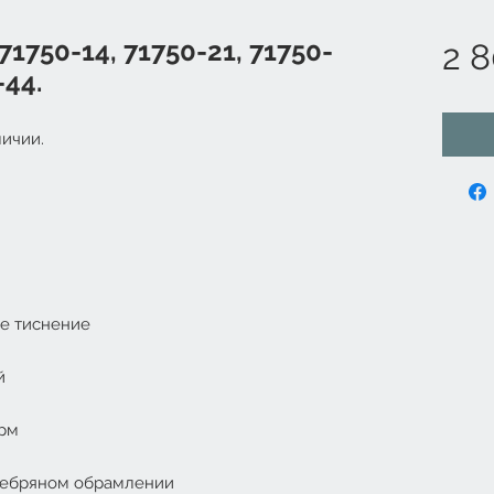
71750-14, 71750-21, 71750-
2 8
-44.
ичии.
ее тиснение
й
орм
еребряном обрамлении