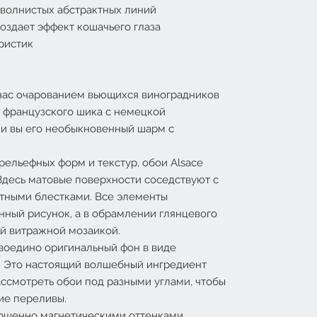
 волнистых абстрактных линий
создает эффект кошачьего глаза
ристик
нас очарованием вьющихся виноградников
французского шика с немецкой
 и вы его необыкновенный шарм с
ельефных форм и текстур, обои Alsace
Здесь матовые поверхности соседствуют с
тными блестками. Все элементы
нный рисунок, а в обрамлении глянцевого
ой витражной мозаикой.
воедино оригинальный фон в виде
. Это настоящий волшебный ингредиент
ассмотреть обои под разными углами, чтобы
ие переливы.
ршенно магнетическими оттенками