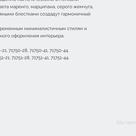
вета маренго, марципана, серого жемчуга,
яными блестками создадут гармоничный
овременным минималистичным стилям и
вного оформления интерьера.
21, 71750-28, 71750-41, 71750-44.
-21, 71751-28, 71751-41, 71751-44.
Мы при