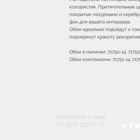
колористик. Притягательные ц
покрытые лазурными и серебр
фон для вашего интерьера.
Обои идеально подойдут к с
подчеркнут красоту декорати
Обои в наличии: 71750-14, 71750-
Обои компаньоны: 71751-14, 71751
Свяжитесь с нами
+7 (927) 732 77 73