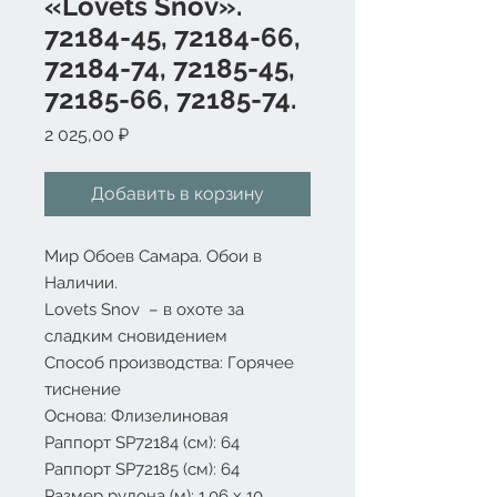
«Lovets Snov».
72184-45, 72184-66,
72184-74, 72185-45,
72185-66, 72185-74.
Цена
2 025,00 ₽
Добавить в корзину
Мир Обоев Самара. Обои в
Наличии.
Lovets Snov – в охоте за
сладким сновидением
Способ производства: Горячее
тиснение
Основа: Флизелиновая
Раппорт SP72184 (см): 64
Раппорт SP72185 (см): 64
Размер рулона (м): 1.06 x 10.