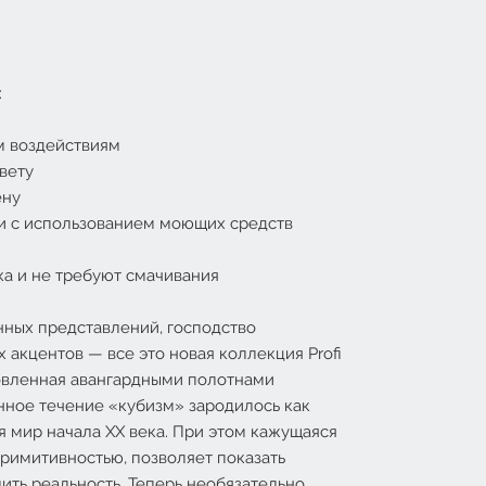
:
м воздействиям
вету
ену
и с использованием моющих средств
ка и не требуют смачивания
нных представлений, господство
 акцентов — все это новая коллекция Profi
новленная авангардными полотнами
нное течение «кубизм» зародилось как
 мир начала ХХ века. При этом кажущаяся
примитивностью, позволяет показать
ить реальность. Теперь необязательно