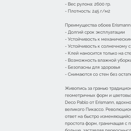
- Вес рулона: 2600 гр.
- Плотность: 245 г/м2
Преимущества обоев Erismann
- Долгий срок эксплуатации
- Устойчивость к механически
- Устойчивость к солнечному с
- Клей наносится только на ст
- Возможность влажной уборк
- Безопасны для здоровья
- Снимаются со стен без остат
Живопись за гранью традицио
геометричных форм и цветовых
Deco Pablo от Erismann, вдох
великого Пикассо. Революцио
ответ на быстро изменяющийся
простота форм, граничащая с 
больше, заставляя переосмысл