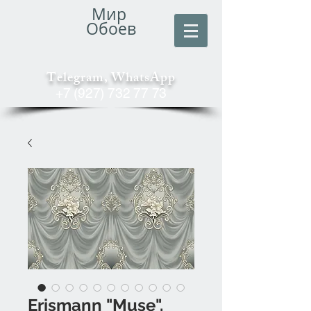
Мир
Обоев
Telegram, WhatsApp
+7 (927) 732 77 73
Erismann "Muse".