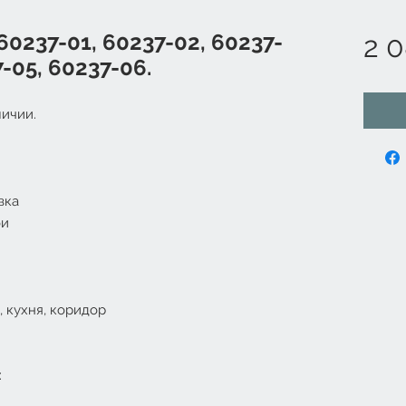
 60237-01, 60237-02, 60237-
2 0
7-05, 60237-06.
ичии.
вка
ои
, кухня, коридор
: