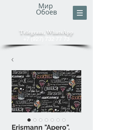
Мир
Обоев
Telegram, WhatsApp
+7 (927) 732 77 73
Erismann "Apero".