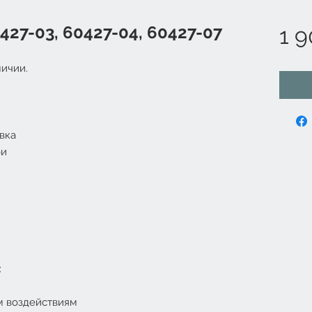
0427-03, 60427-04, 60427-07
1 9
ичии.
овка
ои
:
м воздействиям