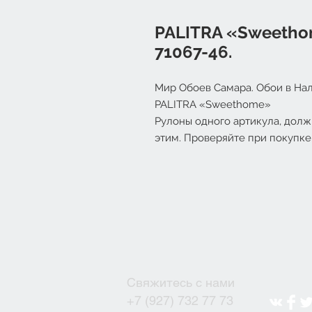
PALITRA «Sweetho
71067-46.
Мир Обоев Самара. Обои в Нал
PALITRA «Sweethome»
Рулоны одного артикула, долж
этим. Проверяйте при покупке
Свяжитесь с нами
+7 (927) 732 77 73