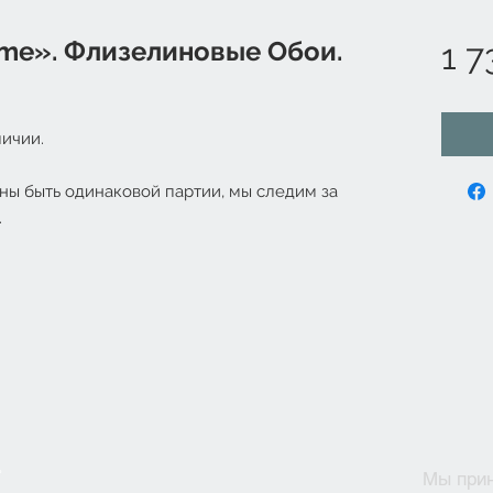
me». Флизелиновые Обои.
1 7
ичии.
ны быть одинаковой партии, мы следим за
.
Мы при