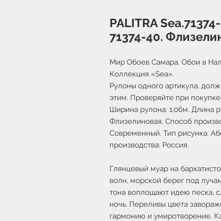
PALITRA Sea.71374-1
71374-40. Флизел
Мир Обоев Самара. Обои в Нал
Коллекция «Sea».
Рулоны одного артикула, долж
этим. Проверяйте при покупке
Ширина рулона: 1,06м. Длина ру
Флизелиновая. Способ произво
Современный. Тип рисунка: Аб
производства: Россия.
Глянцевый муар на бархатист
волн, морской берег под луча
тона воплощают идею песка, с
ночь. Переливы цвета завораж
гармонию и умиротворение. Ка