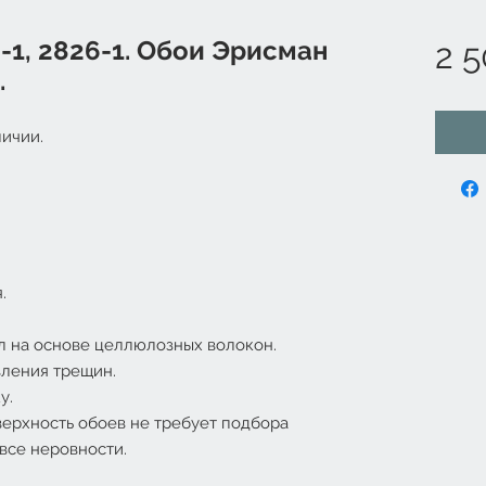
2-1, 2826-1. Обои Эрисман
2 5
.
ичии.
.
л на основе целлюлозных волокон.
вления трещин.
у.
ерхность обоев не требует подбора
 все неровности.