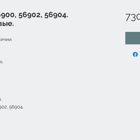
900, 56902, 56904.
73
вые.
ичии.
л.
.
02, 56904.