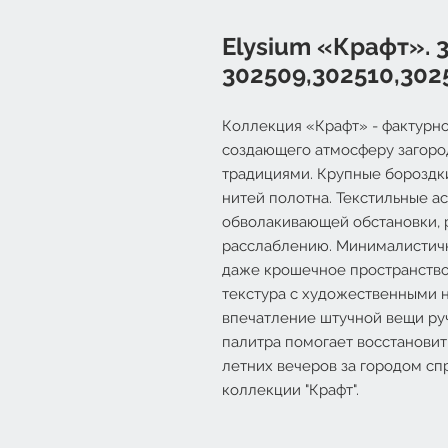
Elysium «Крафт». 
302509,302510,3025
Коллекция «Крафт» - фактурн
создающего атмосферу загоро
традициями. Крупные бороздк
нитей полотна. Текстильные а
обволакивающей обстановки, 
расслаблению. Минималистичн
даже крошечное пространство,
текстура с художественными 
впечатление штучной вещи руч
палитра помогает восстановит
летних вечеров за городом сп
коллекции "Крафт".