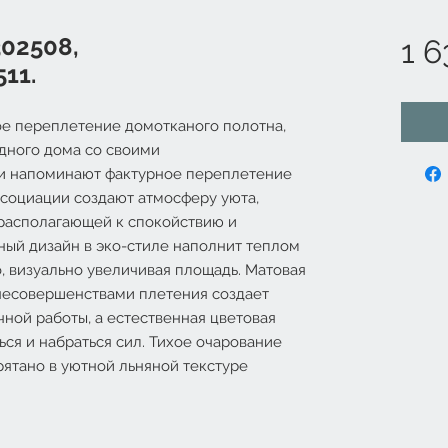
302508,
1 6
11.
ое переплетение домотканого полотна,
дного дома со своими
и напоминают фактурное переплетение
ссоциации создают атмосферу уюта,
располагающей к спокойствию и
ый дизайн в эко-стиле наполнит теплом
 визуально увеличивая площадь. Матовая
несовершенствами плетения создает
ной работы, а естественная цветовая
ься и набраться сил. Тихое очарование
рятано в уютной льняной текстуре