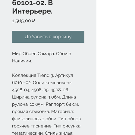
60101-02. В
Интерьере.
Цена
1 565,00 ₽
Добавить в корзину
Мир Обоев Самара. Обои в
Наличии.
Коллекция Trend 3. Артикул
60101-02. Обои компаньоны
450
8
-0
4
, 450
8
-0
5,
450
8
-0
6
.
Ширина рулона: 1,06м. Длина
рулона: 10,05м. Раппорт: 64 см,
прямая стыковка. Материал:
флизелиновые обои. Тип обоев:
горячее тиснение. Тип рисунка:
тематический. Стиль жилья: